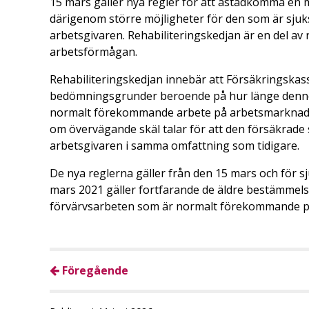
15 mars gäller nya regler för att åstadkomma en me
därigenom större möjligheter för den som är sjuks
arbetsgivaren. Rehabiliteringskedjan är en del a
arbetsförmågan.
Rehabiliteringskedjan innebär att Försäkringskas
bedömningsgrunder beroende på hur länge denne
normalt förekommande arbete på arbetsmarknaden 
om övervägande skäl talar för att den försäkrade
arbetsgivaren i samma omfattning som tidigare.
De nya reglerna gäller från den 15 mars och för 
mars 2021 gäller fortfarande de äldre bestämmels
förvärvsarbeten som är normalt förekommande p
Föregående