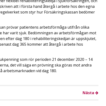
r flexibel rehabiliteringskedja i sjukförsäkringen, och
kriven att i första hand återgå i arbete hos den egna
v regelverket som styr hur Försäkringskassan bedömer
san prövar patientens arbetsförmåga utifrån olika
 har varit sjuk. Bedömningen av arbetsförmågan mot
efter dag 180 i rehabiliteringskedjan är uppskjutet,
 senast dag 365 kommer att återgå i arbete hos
sjukpenning som rör perioden 21 december 2020 – 14
erna, det vill säga en prövning ska göras mot andra
å arbetsmarknaden vid dag 180.
Nästa