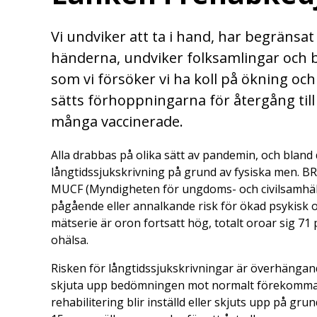
Vi undviker att ta i hand, har begränsat 
händerna, undviker folksamlingar och b
som vi försöker vi ha koll på ökning oc
sätts förhoppningarna för återgång till de
många vaccinerade.
Alla drabbas på olika sätt av pandemin, och bland
långtidssjukskrivning på grund av fysiska men. BR
MUCF (Myndigheten för ungdoms- och civilsamhälle
pågående eller annalkande risk för ökad psykisk o
mätserie är oron fortsatt hög, totalt oroar sig 71 
ohälsa.
Risken för långtidssjukskrivningar är överhängande
skjuta upp bedömningen mot normalt förekommand
rehabilitering blir inställd eller skjuts upp på 