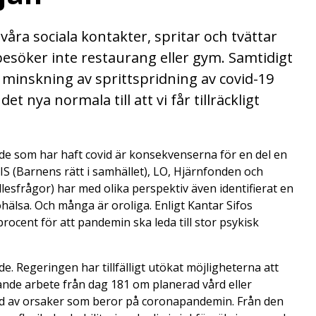
våra sociala kontakter, spritar och tvättar
esöker inte restaurang eller gym. Samtidigt
h minskning av sprittspridning av covid-19
t nya normala till att vi får tillräckligt
 de som har haft covid är konsekvenserna för en del en
IS (Barnens rätt i samhället), LO, Hjärnfonden och
sfrågor) har med olika perspektiv även identifierat en
hälsa. Och många är oroliga. Enligt Kantar Sifos
procent för att pandemin ska leda till stor psykisk
. Regeringen har tillfälligt utökat möjligheterna att
e arbete från dag 181 om planerad vård eller
grund av orsaker som beror på coronapandemin. Från den