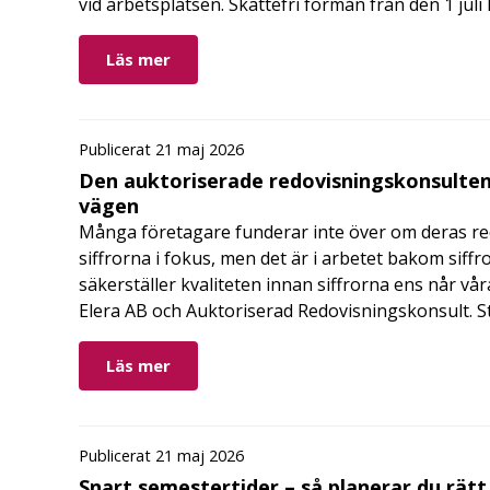
vid arbetsplatsen. Skattefri förmån från den 1 jul
Läs mer
Publicerat 21 maj 2026
Den auktoriserade redovisningskonsulten
vägen
Många företagare funderar inte över om deras redo
siffrorna i fokus, men det är i arbetet bakom siffr
säkerställer kvaliteten innan siffrorna ens når vår
Elera AB och Auktoriserad Redovisningskonsult. S
Läs mer
Publicerat 21 maj 2026
Snart semestertider – så planerar du rätt