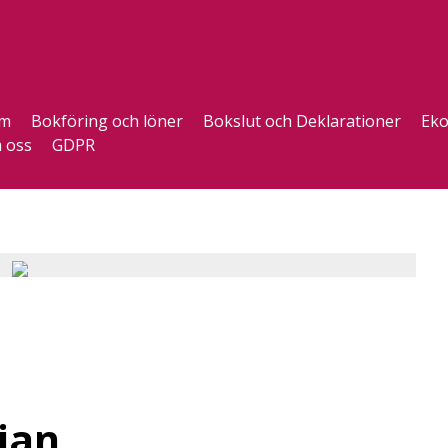
m
Bokföring och löner
Bokslut och Deklarationer
Eko
 oss
GDPR
jan