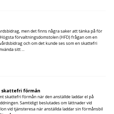
årdsbidrag, men det finns några saker att tänka på för
de Högsta förvaltningsdomstolen (HFD) frågan om en
skvårdsbidrag och om det kunde ses som en skattefri
nvända sitt …
t skattefri förmån
t skattefri förmån när den anställde laddar el på
addningen. Samtidigt beslutades om lättnader vid
lon vid tjänsteresa när anställda laddar sin förmånsbil