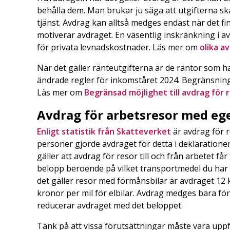
behålla dem. Man brukar ju säga att utgifterna sk
tjänst. Avdrag kan alltså medges endast när det f
motiverar avdraget. En väsentlig inskränkning i av
för privata levnadskostnader. Läs mer om
olika a
När det gäller ränteutgifterna är de räntor som ha
ändrade regler för inkomståret 2024. Begränsning
Läs mer om
Begränsad möjlighet till avdrag för
Avdrag för arbetsresor med eg
Enligt statistik från Skatteverket
är avdrag för r
personer gjorde avdraget för detta i deklaratione
gäller att avdrag för resor till och från arbetet f
belopp beroende på vilket transportmedel du har a
det gäller resor med förmånsbilar är avdraget 12 k
kronor per mil för elbilar. Avdrag medges bara fö
reducerar avdraget med det beloppet.
Tänk på att vissa förutsättningar måste vara uppfy