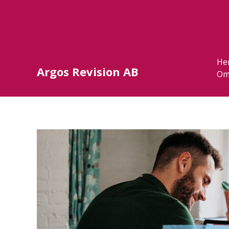
He
Argos Revision AB
Om