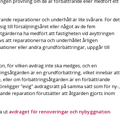
ingen prövning om de är förbättrande eller medfört ett
ande reparationer och underhåll är lite svårare. För det
ig till försäljningsåret eller något av de fem
tgärderna ha medfört att fastigheten vid avyttringen
rävs att reparationerna och underhållet årligen
ationer eller andra grundförbättringar, uppgår till
n, för vilken avdrag inte ska medges, och en
ringsåtgärden är en grundförbättring, vilket innebär att
re, eller om förbättringsåtgärden är en förbättrande
öreligger ”evig” avdragsrätt på samma sätt som för ny-,
ande reparation förutsätter att åtgärden gjorts inom
na ut
avdraget för renoveringar och nybyggnation
.