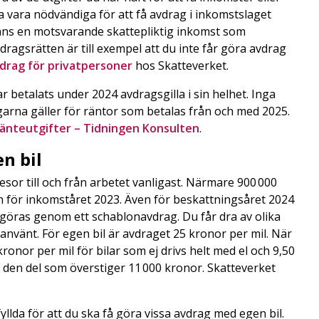
a vara nödvändiga för att få avdrag i inkomstslaget
inns en motsvarande skattepliktig inkomst som
dragsrätten är till exempel att du inte får göra avdrag
vdrag för privatpersoner
hos Skatteverket.
r betalats under 2024 avdragsgilla i sin helhet. Inga
arna gäller för räntor som betalas från och med 2025.
 ränteutgifter – Tidningen Konsulten
.
en bil
esor till och från arbetet vanligast. Närmare 900 000
n för inkomståret 2023. Även för beskattningsåret 2024
år göras genom ett schablonavdrag. Du får dra av olika
nvänt. För egen bil är avdraget 25 kronor per mil. När
ronor per mil för bilar som ej drivs helt med el och 9,50
r den del som överstiger 11 000 kronor. Skatteverket
llda för att du ska få göra vissa avdrag med egen bil.