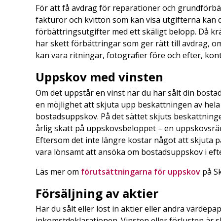
För att få avdrag för reparationer och grundförbät
fakturor och kvitton som kan visa utgifterna kan d
förbättringsutgifter med ett skäligt belopp. Då kr
har skett förbättringar som ger rätt till avdrag, 
kan vara ritningar, fotografier före och efter, ko
Uppskov med vinsten
Om det uppstår en vinst när du har sålt din bostad 
en möjlighet att skjuta upp beskattningen av hela
bostadsuppskov. På det sättet skjuts beskattninge
årlig skatt på uppskovsbeloppet – en uppskovsrä
Eftersom det inte längre kostar något att skjuta 
vara lönsamt att ansöka om bostadsuppskov i e
Läs mer om
förutsättningarna för uppskov
på S
Försäljning av aktier
Har du sålt eller löst in aktier eller andra värdepap
inkomstdeklarationen. Vinsten eller förlusten är s