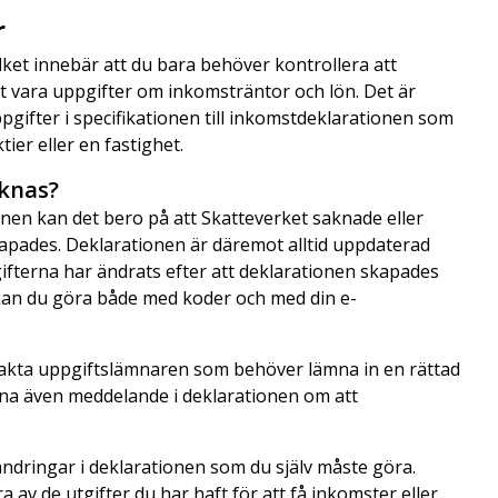
r
ilket innebär att du bara behöver kontrollera att
 vara uppgifter om inkomsträntor och lön. Det är
ppgifter i specifikationen till inkomstdeklarationen som
ktier eller en fastighet.
aknas?
ionen kan det bero på att Skatteverket saknade eller
kapades. Deklarationen är däremot alltid uppdaterad
ifterna har ändrats efter att deklarationen skapades
kan du göra både med koder och med din e-
takta uppgiftslämnaren som behöver lämna in en rättad
ämna även meddelande i deklarationen om att
ändringar i deklarationen som du själv måste göra.
 av de utgifter du har haft för att få inkomster eller