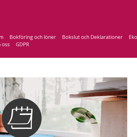
m
Bokföring och löner
Bokslut och Deklarationer
Eko
 oss
GDPR