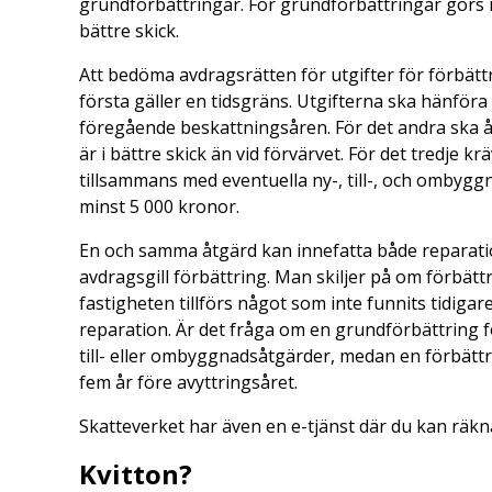
grundförbättringar. För grundförbättringar görs 
bättre skick.
Att bedöma avdragsrätten för utgifter för förbättr
första gäller en tidsgräns. Utgifterna ska hänföra s
föregående beskattningsåren. För det andra ska å
är i bättre skick än vid förvärvet. För det tredje k
tillsammans med eventuella ny-, till-, och ombyggn
minst 5 000 kronor.
En och samma åtgärd kan innefatta både reparatio
avdragsgill förbättring. Man skiljer på om förbätt
fastigheten tillförs något som inte funnits tidiga
reparation. Är det fråga om en grundförbättring f
till- eller ombyggnadsåtgärder, medan en förbättr
fem år före avyttringsåret.
Skatteverket har även en e-tjänst där du kan räk
Kvitton?