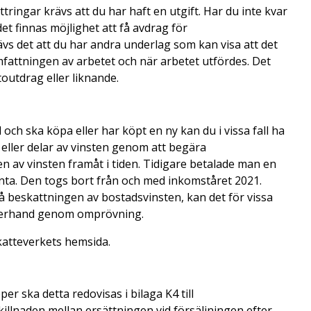
tringar krävs att du har haft en utgift. Har du inte kvar
et finnas möjlighet att få avdrag för
ävs det att du har andra underlag som kan visa att det
omfattningen av arbetet och när arbetet utfördes. Det
ntoutdrag eller liknande.
och ska köpa eller har köpt en ny kan du i vissa fall ha
 eller delar av vinsten genom att begära
n av vinsten framåt i tiden. Tidigare betalade man en
nta. Den togs bort från och med inkomståret 2021.
på beskattningen av bostadsvinsten, kan det för vissa
fterhand genom omprövning.
katteverkets hemsida.
per ska detta redovisas i bilaga K4 till
killnaden mellan ersättningen vid försäljningen efter