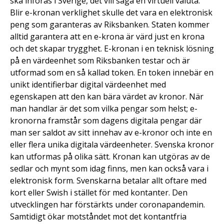
ska införas i Sverige, det vill säga en virtuell valuta.
Blir e-kronan verklighet skulle det vara en elektronisk
peng som garanteras av Riksbanken. Staten kommer
alltid garantera att en e-krona är värd just en krona
och det skapar trygghet. E-kronan i en teknisk lösning
på en värdeenhet som Riksbanken testar och är
utformad som en så kallad token. En token innebär en
unikt identifierbar digital värdeenhet med
egenskapen att den kan bära värdet av kronor. När
man handlar är det som vilka pengar som helst; e-
kronorna framstår som dagens digitala pengar där
man ser saldot av sitt innehav av e-kronor och inte en
eller flera unika digitala värdeenheter. Svenska kronor
kan utformas på olika sätt. Kronan kan utgöras av de
sedlar och mynt som idag finns, men kan också vara i
elektronisk form. Svenskarna betalar allt oftare med
kort eller Swish i stället för med kontanter. Den
utvecklingen har förstärkts under coronapandemin.
Samtidigt ökar motståndet mot det kontantfria