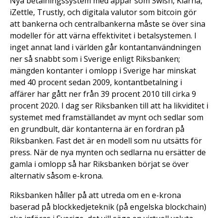
Nya betalningssystem med appar som Swish, Klarna,
iZettle, Trustly, och digitala valutor som bitcoin gör
att bankerna och centralbankerna måste se över sina
modeller för att värna effektivitet i betalsystemen. I
inget annat land i världen går kontantanvändningen
ner så snabbt som i Sverige enligt Riksbanken;
mängden kontanter i omlopp i Sverige har minskat
med 40 procent sedan 2009, kontantbetalning i
affärer har gått ner från 39 procent 2010 till cirka 9
procent 2020. I dag ser Riksbanken till att ha likviditet i
systemet med framställandet av mynt och sedlar som
en grundbult, där kontanterna är en fordran på
Riksbanken. Fast det är en modell som nu utsätts för
press. När de nya mynten och sedlarna nu ersätter de
gamla i omlopp så har Riksbanken börjat se över
alternativ såsom e-krona.
Riksbanken håller på att utreda om en e-krona
baserad på blockkedjeteknik (på engelska blockchain)