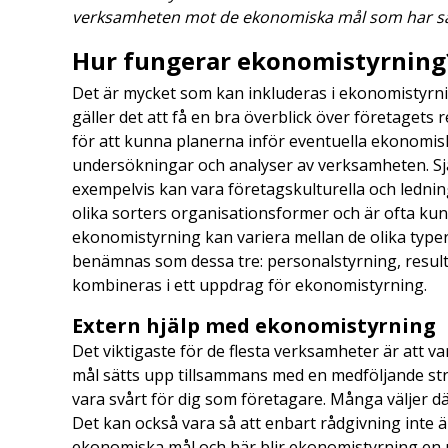
verksamheten mot de ekonomiska mål som har sat
Hur fungerar ekonomistyrning
Det är mycket som kan inkluderas i ekonomistyrn
gäller det att få en bra överblick över företagets 
för att kunna planerna inför eventuella ekonomis
undersökningar och analyser av verksamheten. Sj
exempelvis kan vara företagskulturella och ledni
olika sorters organisationsformer och är ofta k
ekonomistyrning kan variera mellan de olika type
benämnas som dessa tre: personalstyrning, result
kombineras i ett uppdrag för ekonomistyrning.
Extern hjälp med ekonomistyrning
Det viktigaste för de flesta verksamheter är att v
mål sätts upp tillsammans med en medföljande strat
vara svårt för dig som företagare. Många väljer d
Det kan också vara så att enbart rådgivning inte är
ekonomiska mål och här blir ekonomistyrning en 