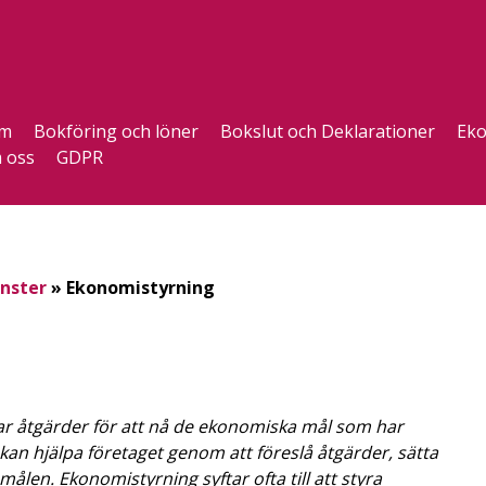
m
Bokföring och löner
Bokslut och Deklarationer
Eko
 oss
GDPR
nster
»
Ekonomistyrning
ar åtgärder för att nå de ekonomiska mål som har
kan hjälpa företaget genom att föreslå åtgärder, sätta
ålen. Ekonomistyrning syftar ofta till att styra