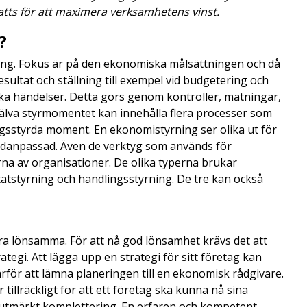
ts för att maximera verksamhetens vinst.
?
ing. Fokus är på den ekonomiska målsättningen och då
resultat och ställning till exempel vid budgetering och
ka händelser. Detta görs genom kontroller, mätningar,
älva styrmomentet kan innehålla flera processer som
ngsstyrda moment. En ekonomistyrning ser olika ut för
undanpassad. Även de verktyg som används för
rna av organisationer. De olika typerna brukar
atstyrning och handlingsstyrning. De tre kan också
ara lönsamma. För att nå god lönsamhet krävs det att
egi. Att lägga upp en strategi för sitt företag kan
ärför att lämna planeringen till en ekonomisk rådgivare.
 tillräckligt för att ett företag ska kunna nå sina
utmärkt komplettering. En erfaren och kompetent