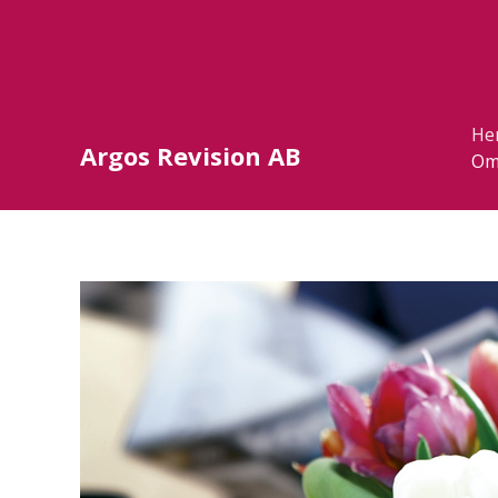
He
Argos Revision AB
Om