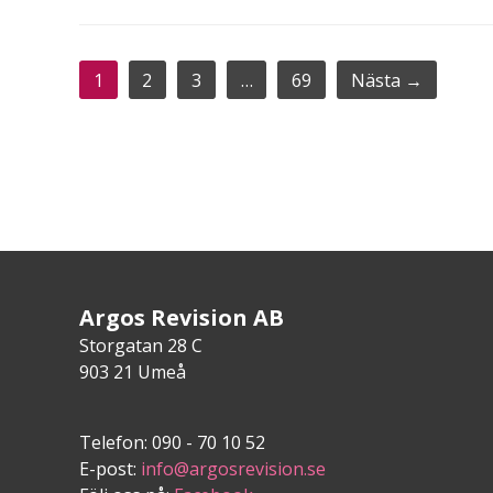
1
2
3
…
69
Nästa →
Argos Revision AB
Storgatan 28 C
903 21 Umeå
Telefon: 090 - 70 10 52
E-post:
info@argosrevision.se