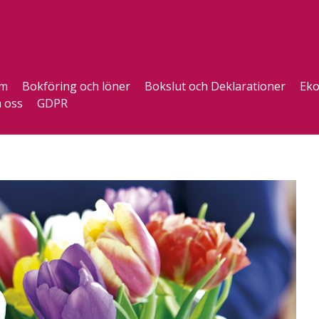
m
Bokföring och löner
Bokslut och Deklarationer
Eko
 oss
GDPR