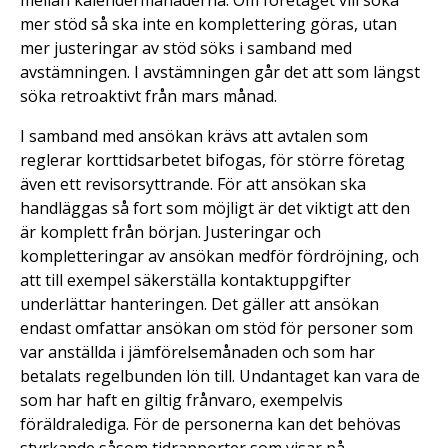
mellan kalendermånaderna. Om företaget vill söka
mer stöd så ska inte en komplettering göras, utan
mer justeringar av stöd söks i samband med
avstämningen. I avstämningen går det att som längst
söka retroaktivt från mars månad.
I samband med ansökan krävs att avtalen som
reglerar korttidsarbetet bifogas, för större företag
även ett revisorsyttrande. För att ansökan ska
handläggas så fort som möjligt är det viktigt att den
är komplett från början. Justeringar och
kompletteringar av ansökan medför fördröjning, och
att till exempel säkerställa kontaktuppgifter
underlättar hanteringen. Det gäller att ansökan
endast omfattar ansökan om stöd för personer som
var anställda i jämförelsemånaden och som har
betalats regelbunden lön till. Undantaget kan vara de
som har haft en giltig frånvaro, exempelvis
föräldralediga. För de personerna kan det behövas