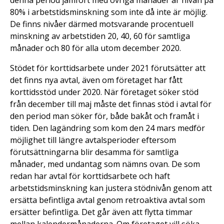
denna period jämfört med övriga månader är nivån på
80% i arbetstidsminskning som inte då inte är möjlig.
De finns nivåer därmed motsvarande procentuell
minskning av arbetstiden 20, 40, 60 för samtliga
månader och 80 för alla utom december 2020.
Stödet för korttidsarbete under 2021 förutsätter att
det finns nya avtal, även om företaget har fått
korttidsstöd under 2020. När företaget söker stöd
från december till maj måste det finnas stöd i avtal för
den period man söker för, både bakåt och framåt i
tiden. Den lagändring som kom den 24 mars medför
möjlighet till längre avtalsperioder eftersom
förutsättningarna blir desamma för samtliga
månader, med undantag som nämns ovan. De som
redan har avtal för korttidsarbete och haft
arbetstidsminskning kan justera stödnivån genom att
ersätta befintliga avtal genom retroaktiva avtal som
ersätter befintliga. Det går även att flytta timmar