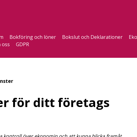
m
Bokföring och löner
Bokslut och Deklarationer
Eko
 oss
GDPR
nster
r för ditt företags
 ha kontroll över ekonomin och att kunna blicka framåt