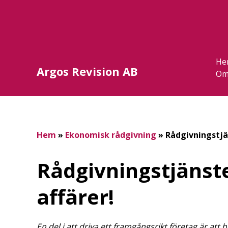
He
Argos Revision AB
Om
Hem
»
Ekonomisk rådgivning
»
Rådgivningstjä
Rådgivningstjänste
affärer!
En del i att driva ett framgångsrikt företag är att