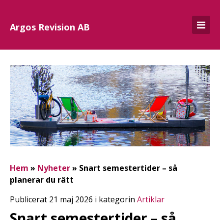
Argos Revision AB
Hem
»
Nyheter
»
Snart semestertider – så
planerar du rätt
Publicerat 21 maj 2026 i kategorin
Artiklar
Snart semestertider – så