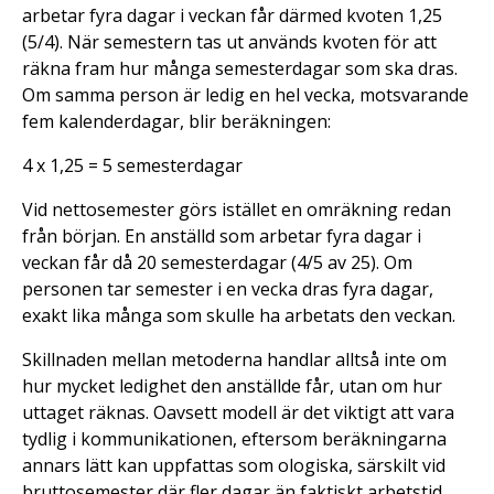
arbetar fyra dagar i veckan får därmed kvoten 1,25
(5/4). När semestern tas ut används kvoten för att
räkna fram hur många semesterdagar som ska dras.
Om samma person är ledig en hel vecka, motsvarande
fem kalenderdagar, blir beräkningen:
4 x 1,25 = 5 semesterdagar
Vid nettosemester görs istället en omräkning redan
från början. En anställd som arbetar fyra dagar i
veckan får då 20 semesterdagar (4/5 av 25). Om
personen tar semester i en vecka dras fyra dagar,
exakt lika många som skulle ha arbetats den veckan.
Skillnaden mellan metoderna handlar alltså inte om
hur mycket ledighet den anställde får, utan om hur
uttaget räknas. Oavsett modell är det viktigt att vara
tydlig i kommunikationen, eftersom beräkningarna
annars lätt kan uppfattas som ologiska, särskilt vid
bruttosemester där fler dagar än faktiskt arbetstid