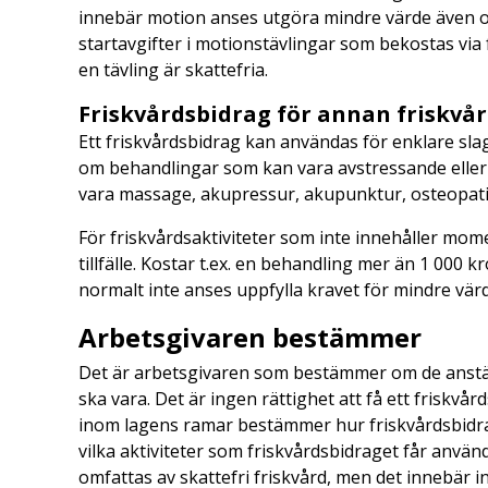
innebär motion anses utgöra mindre värde även o
startavgifter i motionstävlingar som bekostas via
en tävling är skattefria.
Friskvårdsbidrag för annan friskvå
Ett friskvårdsbidrag kan användas för enklare sla
om behandlingar som kan vara avstressande eller 
vara massage, akupressur, akupunktur, osteopati,
För friskvårdsaktiviteter som inte innehåller mom
tillfälle. Kostar t.ex. en behandling mer än 1 000 kr
normalt inte anses uppfylla kravet för mindre värd
Arbetsgivaren bestämmer
Det är arbetsgivaren som bestämmer om de anställ
ska vara. Det är ingen rättighet att få ett friskv
inom lagens ramar bestämmer hur friskvårdsbidra
vilka aktiviteter som friskvårdsbidraget får använd
omfattas av skattefri friskvård, men det innebär i