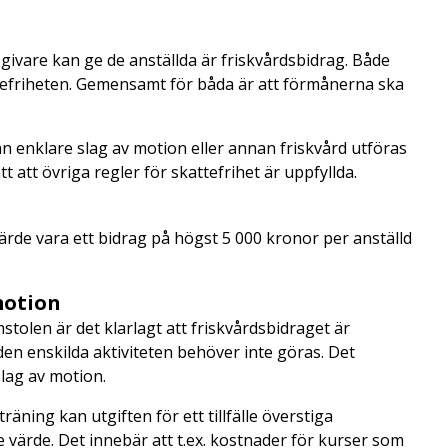
vare kan ge de anställda är friskvårdsbidrag. Både
tefriheten. Gemensamt för båda är att förmånerna ska
an enklare slag av motion eller annan friskvård utföras
t att övriga regler för skattefrihet är uppfyllda.
ärde vara ett bidrag på högst 5 000 kronor per anställd
motion
tolen är det klarlagt att friskvårdsbidraget är
en enskilda aktiviteten behöver inte göras. Det
slag av motion.
äning kan utgiften för ett tillfälle överstiga
värde. Det innebär att t.ex. kostnader för kurser som