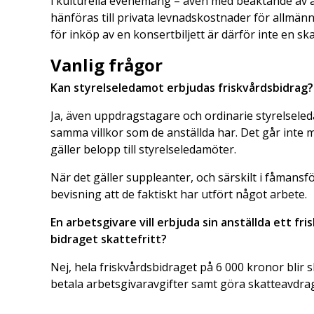
i kulturella evenemang – även med beaktande av at
hänföras till privata levnadskostnader för allmänn
för inköp av en konsertbiljett är därför inte en s
Vanlig
frågor
Kan styrelseledamot erbjudas friskvårdsbidrag?
Ja, även uppdragstagare och ordinarie styrelsele
samma villkor som de anställda har. Det går inte 
gäller belopp till styrelseledamöter.
När det gäller suppleanter, och särskilt i fåmans
bevisning att de faktiskt har utfört något arbete.
En arbetsgivare vill erbjuda sin anställda ett fr
bidraget skattefritt?
Nej, hela friskvårdsbidraget på 6 000 kronor blir s
betala arbetsgivaravgifter samt göra skatteavdra