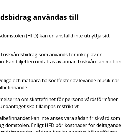
rdsbidrag användas till
domstolen (HFD) kan en anställd inte utnyttja sitt
t friskvårdsbidrag som används för inköp av en
ån. Kan biljetten omfattas av annan friskvård än motion
ydliga och mätbara hälsoeffekter av levande musik när
älbefinnande.
elserna om skattefrihet för personalvårdsförmåner
ndantaget ska tillämpas restriktivt.
välbefinnandet kan inte anses vara sådan friskvård som
g domstolen. Enligt HFD bör kostnader för deltagande