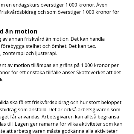
m en endagskurs överstiger 1 000 kronor. Även
 friskvårdsbidrag och som överstiger 1 000 kronor för
rd än motion
g av annan friskvård än motion. Det kan handla
förebygga stelhet och ömhet. Det kan t.ex.
 zonterapi och ljusterapi.
ent av motion tillämpas en gräns på 1 000 kronor per
onor för ett enstaka tillfälle anser Skatteverket att det
e.
da ska få ett friskvårdsbidrag och hur stort beloppet
årdsbidrag som anställd. Det är också arbetsgivaren som
get får användas. Arbetsgivaren kan alltså begränsa
as till. Lagen ger ramarna för vilka aktiviteter som kan
nte att arbetsgivaren måste godkänna alla aktiviteter