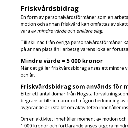
Friskvårdsbidrag
En form av personalvårdsförmåner som en arbetsgi
motion och annan friskvård kan omfattas av skat
vara av
mindre värde
och
enklare slag
.
Till skillnad från övriga personalvårdsförmåner k
på annan plats än i arbetsgivarens lokaler förutsat
Mindre värde = 5 000 kronor
När det gäller friskvårdsbidrag anses ett mindre v
och år.
Friskvårdsbidrag som används för 
Efter ett antal domar från Högsta förvaltningsdoms
begränsat till sin natur och någon bedömning av d
avgörande är i stället om aktiviteten innehåller in
Om en aktivitet innehåller moment av motion och tr
1 000 kronor och fortfarande anses utgöra mindre 