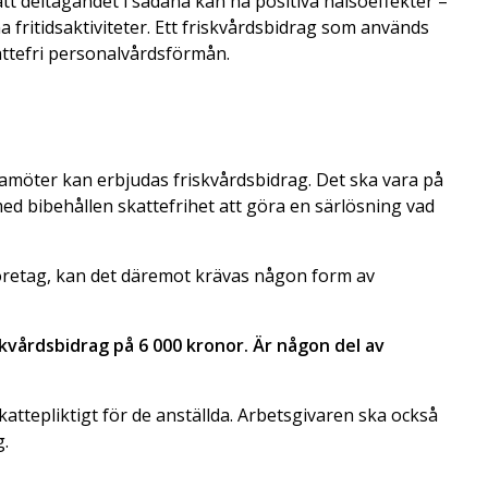
t deltagandet i sådana kan ha positiva hälsoeffekter –
a fritidsaktiviteter. Ett friskvårdsbidrag som används
kattefri personalvårdsförmån.
damöter kan erbjudas friskvårdsbidrag. Det ska vara på
med bibehållen skattefrihet att göra en särlösning vad
företag, kan det däremot krävas någon form av
iskvårdsbidrag på 6 000 kronor. Är någon del av
kattepliktigt för de anställda. Arbetsgivaren ska också
g.