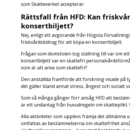
som Skatteverket accepterar.
Rättsfall från HFD: Kan friskvå
konsertbiljett?
Nej, enligt ett avgörande från Högsta Förvaltnings
friskvårdsbidrag för att köpa en konsertbiljett.
Frågan som domstolen tog ställning till var om et
konsertbiljett var en skattefri personalvårdsförm
som är att anse som skattefri?
Den anställda framförde att forskning visade på t
det gäller bland annat stress, ångest och socialt v
Som så många gånger förr ansåg HFD att bestämm
är ett undantag från huvudregeln om skatteplikt. U
Alla aktiviteter som upplevs främja det allmänna 
omfattas av bestämmelserna om skattefrihet anså