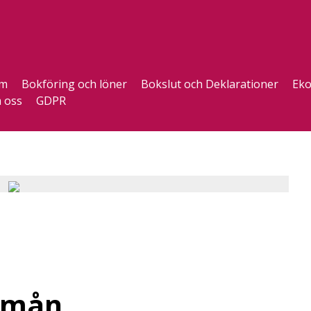
m
Bokföring och löner
Bokslut och Deklarationer
Eko
 oss
GDPR
örmån