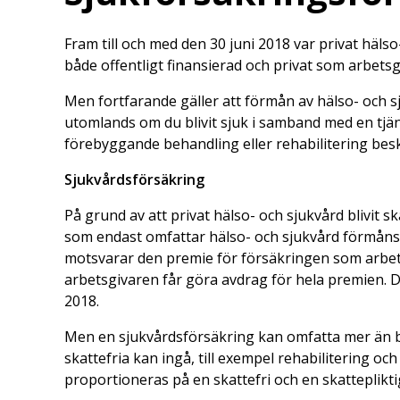
Fram till och med den 30 juni 2018 var privat hälso
både offentligt finansierad och privat som arbetsgi
Men fortfarande gäller att förmån av hälso- och s
utomlands om du blivit sjuk i samband med en tjän
förebyggande behandling eller rehabilitering besk
Sjukvårdsförsäkring
På grund av att privat hälso- och sjukvård blivit 
som endast omfattar hälso- och sjukvård förmånsb
motsvarar den premie för försäkringen som arbets
arbetsgivaren får göra avdrag för hela premien. D
2018.
Men en sjukvårdsförsäkring kan omfatta mer än b
skattefria kan ingå, till exempel rehabilitering 
proportioneras på en skattefri och en skattepliktig