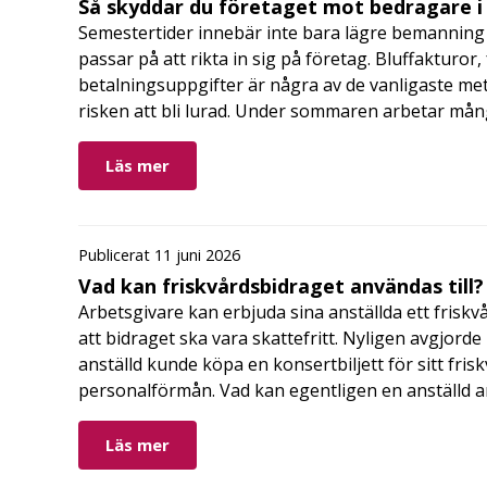
Så skyddar du företaget mot bedragare 
Semestertider innebär inte bara lägre bemanning 
passar på att rikta in sig på företag. Bluffakturor
betalningsuppgifter är några av de vanligaste me
risken att bli lurad. Under sommaren arbetar må
Läs mer
Publicerat 11 juni 2026
Vad kan friskvårdsbidraget användas till?
Arbetsgivare kan erbjuda sina anställda ett friskv
att bidraget ska vara skattefritt. Nyligen avgjor
anställd kunde köpa en konsertbiljett för sitt fri
personalförmån. Vad kan egentligen en anställd a
Läs mer