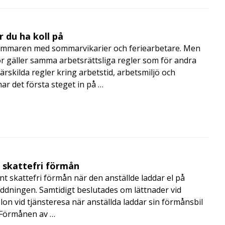
 du ha koll på
mmaren med sommarvikarier och feriearbetare. Men
 gäller samma arbetsrättsliga regler som för andra
rskilda regler kring arbetstid, arbetsmiljö och
 det första steget in på …
t skattefri förmån
t skattefri förmån när den anställde laddar el på
addningen. Samtidigt beslutades om lättnader vid
lon vid tjänsteresa när anställda laddar sin förmånsbil
i Förmånen av …