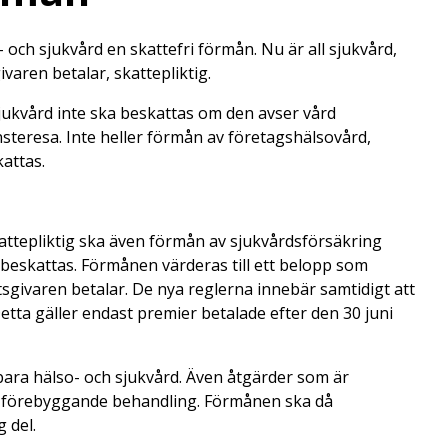
- och sjukvård en skattefri förmån. Nu är all sjukvård,
varen betalar, skattepliktig.
jukvård inte ska beskattas om den avser vård
steresa. Inte heller förmån av företagshälsovård,
attas.
skattepliktig ska även förmån av sjukvårdsförsäkring
eskattas. Förmånen värderas till ett belopp som
givaren betalar. De nya reglerna innebär samtidigt att
etta gäller endast premier betalade efter den 30 juni
ara hälso- och sjukvård. Även åtgärder som är
och förebyggande behandling. Förmånen ska då
 del.