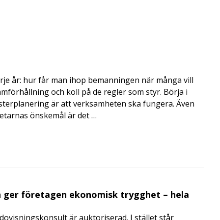
rje år: hur får man ihop bemanningen när många vill
amförhållning och koll på de regler som styr. Börja i
terplanering är att verksamheten ska fungera. Även
betarnas önskemål är det …
 ger företagen ekonomisk trygghet – hela
visningskonsult är auktoriserad. I stället står