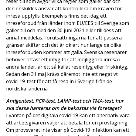
reser till som avgör vilka regler som gäller där och
den enskildes ansvar att kontrollera om kraven för
inresa uppfylls. Exempelvis finns det idag ett
inreseförbud från länder inom EU/EES till Sverige som
gäller till och med den 30 juni 2021 eller till dess att
annat meddelas. Förutsättningarna för att passera
gränser skiftar och det är oklart hur länge de olika
inreseförbuden kommer att gälla. Svenska resenärer
behöver oftast ett intyg för att möjliggöra inresa i
andra länder, är ett så kallat reseintyg eller friskintyg.
Sedan den 31 maj krävs däremot inte ett negativt
covid-19-test för att få resa in i Sverige från de
nordiska länderna.
Antigentest, PCR-test, LAMP-test och TMA-test, hur
ska dessa hanteras om de bekostas via företaget?
I väntan på det digitala covid-19 kan ett alternativ vara
att arbetsgivaren väljer att betala för en provtagning.
Om provsvaret inte visar på Covid-19 infektion kan ett