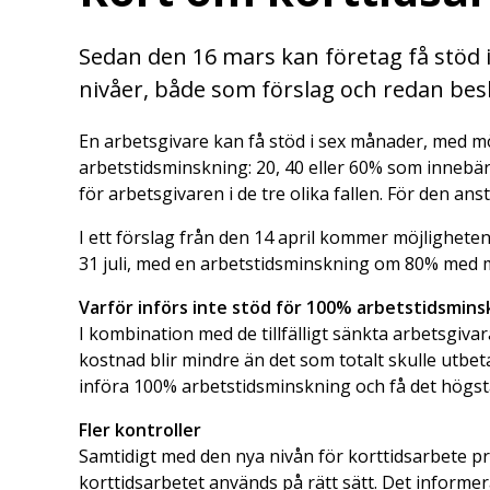
Sedan den 16 mars kan företag få stöd i
nivåer, både som förslag och redan bes
En arbetsgivare kan få stöd i sex månader, med möjl
arbetstidsminskning: 20, 40 eller 60% som innebä
för arbetsgivaren i de tre olika fallen. För den an
I ett förslag från den 14 april kommer möjligheten
31 juli, med en arbetstidsminskning om 80% med 
Varför införs inte stöd för 100% arbetstidsmins
I kombination med de tillfälligt sänkta arbetsgivara
kostnad blir mindre än det som totalt skulle utbeta
införa 100% arbetstidsminskning och få det högsta
Fler kontroller
Samtidigt med den nya nivån för korttidsarbete pre
korttidsarbetet används på rätt sätt. Det informer