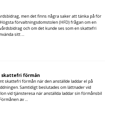
årdsbidrag, men det finns några saker att tänka på för
de Högsta förvaltningsdomstolen (HFD) frågan om en
skvårdsbidrag och om det kunde ses som en skattefri
nvända sitt …
t skattefri förmån
t skattefri förmån när den anställde laddar el på
addningen. Samtidigt beslutades om lättnader vid
lon vid tjänsteresa när anställda laddar sin förmånsbil
i Förmånen av …