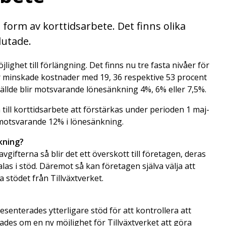
 form av korttidsarbete. Det finns olika
lutade.
ighet till förlängning. Det finns nu tre fasta nivåer för
r minskade kostnader med 19, 36 respektive 53 procent
ställde blir motsvarande lönesänkning 4%, 6% eller 7,5%.
 till korttidsarbete att förstärkas under perioden 1 maj-
motsvarande 12% i lönesänkning.
kning?
vgifterna så blir det ett överskott till företagen, deras
las i stöd. Däremot så kan företagen själva välja att
 stödet från Tillväxtverket.
senterades ytterligare stöd för att kontrollera att
ades om en ny möjlighet för Tillväxtverket att göra