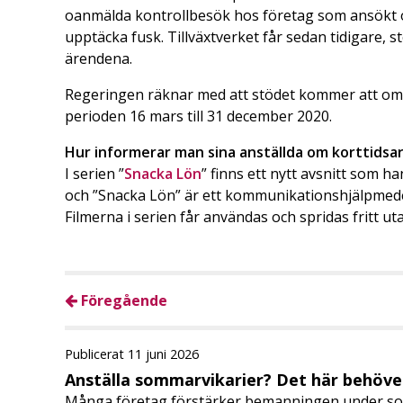
oanmälda kontrollbesök hos företag som ansökt om
upptäcka fusk. Tillväxtverket får sedan tidigare, 
ärendena.
Regeringen räknar med att stödet kommer att om
perioden 16 mars till 31 december 2020.
Hur informerar man sina anställda om korttidsa
I serien ”
Snacka Lön
” finns ett nytt avsnitt som 
och ”Snacka Lön” är ett kommunikationshjälpmedel 
Filmerna i serien får användas och spridas fritt ut
Föregående
Publicerat 11 juni 2026
Anställa sommarvikarier? Det här behöver
Många företag förstärker bemanningen under so