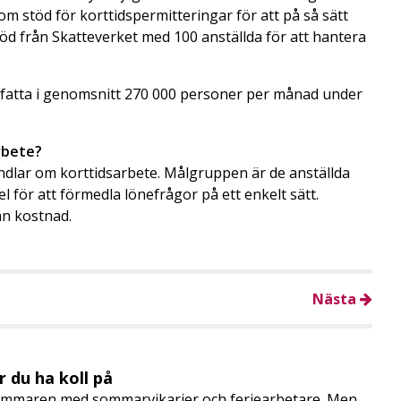
 stöd för korttidspermitteringar för att på så sätt
stöd från Skatteverket med 100 anställda för att hantera
fatta i genomsnitt 270 000 personer per månad under
rbete?
handlar om korttidsarbete. Målgruppen är de anställda
för att förmedla lönefrågor på ett enkelt sätt.
an kostnad.
Nästa
 du ha koll på
mmaren med sommarvikarier och feriearbetare. Men