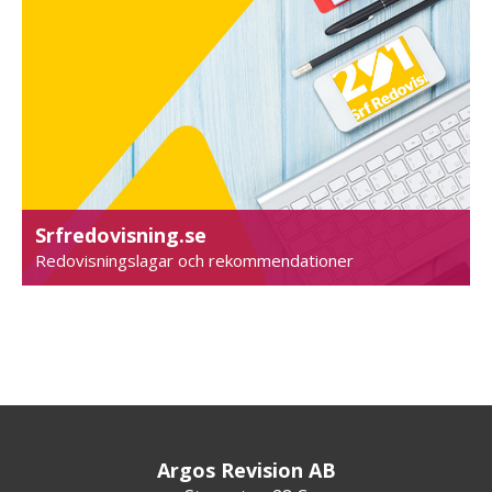
Srfredovisning.se
Redovisningslagar och rekommendationer
Argos Revision AB