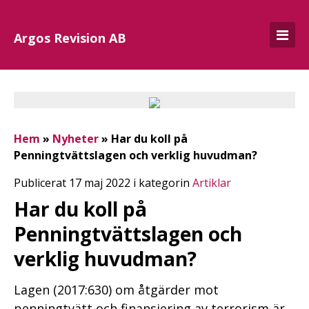
Argos Revision AB
Hem
»
Nyheter
»
Har du koll på
Penningtvättslagen och verklig huvudman?
Publicerat 17 maj 2022 i kategorin
Artiklar
Har du koll på
Penningtvättslagen och
verklig huvudman?
Lagen (2017:630) om åtgärder mot
penningtvätt och finansiering av terrorism är