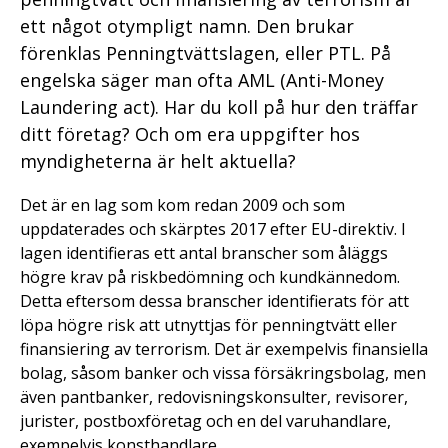
ett något otympligt namn. Den brukar
förenklas Penningtvättslagen, eller PTL. På
engelska säger man ofta AML (Anti-Money
Laundering act). Har du koll på hur den träffar
ditt företag? Och om era uppgifter hos
myndigheterna är helt aktuella?
Det är en lag som kom redan 2009 och som
uppdaterades och skärptes 2017 efter EU-direktiv. I
lagen identifieras ett antal branscher som åläggs
högre krav på riskbedömning och kundkännedom.
Detta eftersom dessa branscher identifierats för att
löpa högre risk att utnyttjas för penningtvätt eller
finansiering av terrorism. Det är exempelvis finansiella
bolag, såsom banker och vissa försäkringsbolag, men
även pantbanker, redovisningskonsulter, revisorer,
jurister, postboxföretag och en del varuhandlare,
exempelvis konsthandlare.