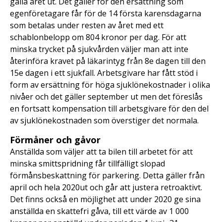
gälla året ut. Det gäller för den ersättning som
egenföretagare får för de 14 första karensdagarna
som betalas under resten av året med ett
schablonbelopp om 804 kronor per dag. För att
minska trycket på sjukvården väljer man att inte
återinföra kravet på läkarintyg från 8e dagen till den
15e dagen i ett sjukfall. Arbetsgivare har fått stöd i
form av ersättning för höga sjuklönekostnader i olika
nivåer och det gäller september ut men det föreslås
en fortsatt kompensation till arbetsgivare för den del
av sjuklönekostnaden som överstiger det normala.
Förmåner och gåvor
Anställda som väljer att ta bilen till arbetet för att
minska smittspridning får tillfälligt slopad
förmånsbeskattning för parkering. Detta gäller från
april och hela 2020ut och går att justera retroaktivt.
Det finns också en möjlighet att under 2020 ge sina
anställda en skattefri gåva, till ett värde av 1 000