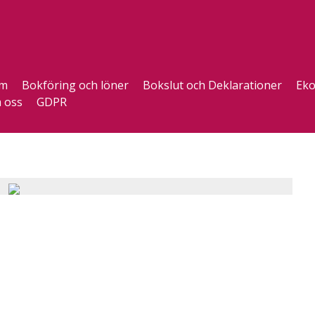
m
Bokföring och löner
Bokslut och Deklarationer
Eko
 oss
GDPR