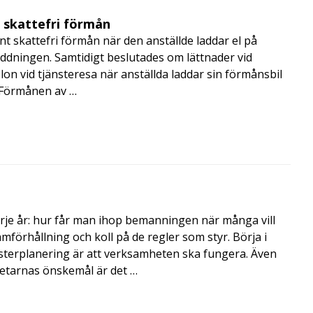
t skattefri förmån
t skattefri förmån när den anställde laddar el på
addningen. Samtidigt beslutades om lättnader vid
lon vid tjänsteresa när anställda laddar sin förmånsbil
i Förmånen av …
rje år: hur får man ihop bemanningen när många vill
amförhållning och koll på de regler som styr. Börja i
terplanering är att verksamheten ska fungera. Även
betarnas önskemål är det …