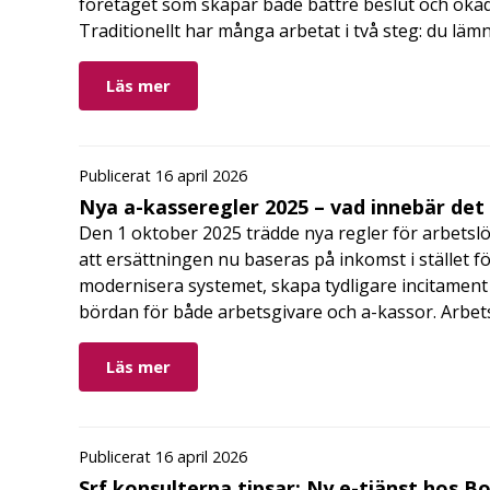
företaget som skapar både bättre beslut och ökad 
Traditionellt har många arbetat i två steg: du läm
Läs mer
Publicerat 16 april 2026
Nya a-kasseregler 2025 – vad innebär det
Den 1 oktober 2025 trädde nya regler för arbetslö
att ersättningen nu baseras på inkomst i stället fö
modernisera systemet, skapa tydligare incitament 
bördan för både arbetsgivare och a-kassor. Arbe
Läs mer
Publicerat 16 april 2026
Srf konsulterna tipsar: Ny e-tjänst hos B