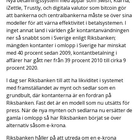
Nya betalningssystem med appar som Swish, Klarna,
iZettle, Trustly, och digitala valutor som bitcoin gör
att bankerna och centralbankerna måste se över sina
modeller för att värna effektivitet i betalsystemen. I
inget annat land i världen går kontantanvändningen
ner så snabbt som i Sverige enligt Riksbanken;
mängden kontanter i omlopp i Sverige har minskat
med 40 procent sedan 2009, kontantbetalning i
affärer har gått ner från 39 procent 2010 till cirka 9
procent 2020.
I dag ser Riksbanken till att ha likviditet i systemet
med framställandet av mynt och sedlar som en
grundbult, där kontanterna är en fordran på
Riksbanken. Fast det är en modell som nu utsätts för
press. När de nya mynten och sedlarna nu ersätter de
gamla i omlopp så har Riksbanken börjat se över
alternativ såsom e-krona.
Riksbanken håller på att utreda om en e-krona