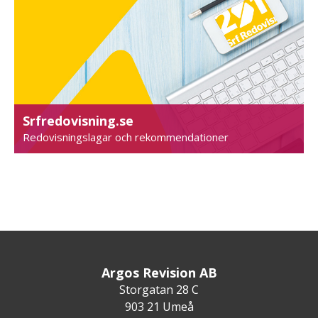
Srfredovisning.se
Redovisningslagar och rekommendationer
Argos Revision AB
Storgatan 28 C
903 21 Umeå