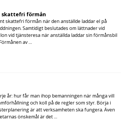
t skattefri förmån
t skattefri förmån när den anställde laddar el på
addningen. Samtidigt beslutades om lättnader vid
lon vid tjänsteresa när anställda laddar sin förmånsbil
i Förmånen av …
rje år: hur får man ihop bemanningen när många vill
amförhållning och koll på de regler som styr. Börja i
terplanering är att verksamheten ska fungera. Även
betarnas önskemål är det …