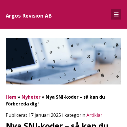
Argos Revision AB
Hem
»
Nyheter
»
Nya SNI-koder – så kan du
förbereda dig!
Publicerat 17 januari 2025 i kategorin
Artiklar
Nya SNI-koder – så kan du