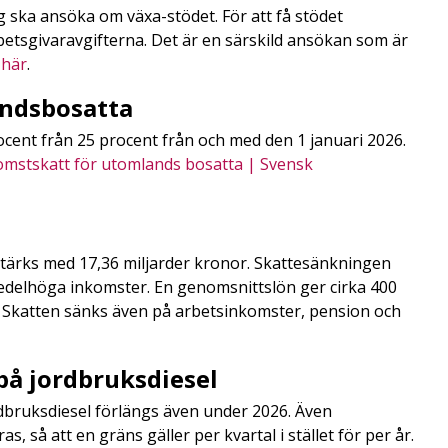
ag ska ansöka om växa-stödet. För att få stödet
etsgivaravgifterna. Det är en särskild ansökan som är
r
här
.
andsbosatta
procent från 25 procent från och med den 1 januari 2026.
komstskatt för utomlands bosatta | Svensk
rstärks med 17,36 miljarder kronor. Skattesänkningen
medelhöga inkomster. En genomsnittslön ger cirka 400
 Skatten sänks även på arbetsinkomster, pension och
på jordbruksdiesel
rdbruksdiesel förlängs även under 2026. Även
, så att en gräns gäller per kvartal i stället för per år.