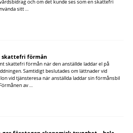
skvårdsbidrag och om det kunde ses som en skattefri
nvända sitt …
t skattefri förmån
t skattefri förmån när den anställde laddar el på
addningen. Samtidigt beslutades om lättnader vid
lon vid tjänsteresa när anställda laddar sin förmånsbil
i Förmånen av …