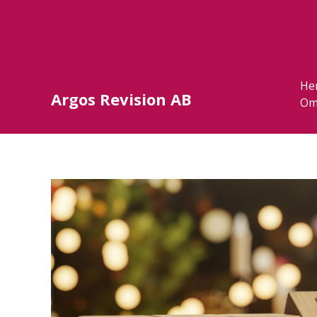
He
Argos Revision AB
Om