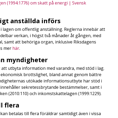
gen (1994:1776) om skatt på energi | Svensk
gt anställda införs
 i lagen om offentlig anställning. Reglerna innebär att
medelbar verkan, i högst två månader åt gången, med
tal, samt att behöriga organ, inklusive Riksdagens
Läs mer
här
.
an myndigheter
 att utbyta information med varandra, med stöd i lag.
ch ekonomisk brottslighet, bland annat genom bättre
digheternas utökade informationsutbyte har stöd i
m innehåller sekretessbrytande bestämmelser, samt i
alken (2010:110) och inkomstskattelagen (1999:1229).
l flera
an betalas till flera föräldrar samtidigt även i vissa