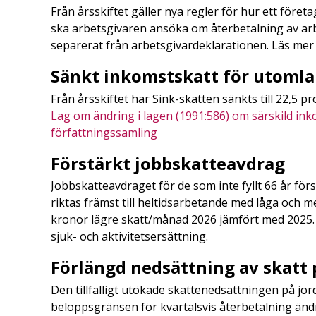
Från årsskiftet gäller nya regler för hur ett föret
ska arbetsgivaren ansöka om återbetalning av arb
separerat från arbetsgivardeklarationen. Läs me
Sänkt inkomstskatt för utoml
Från årsskiftet har Sink-skatten sänkts till 22,5 
Lag om ändring i lagen (1991:586) om särskild in
författningssamling
Förstärkt jobbskatteavdrag
Jobbskatteavdraget för de som inte fyllt 66 år fö
riktas främst till heltidsarbetande med låga och 
kronor lägre skatt/månad 2026 jämfört med 2025.
sjuk- och aktivitetsersättning.
Förlängd nedsättning av skatt 
Den tillfälligt utökade skattenedsättningen på jo
beloppsgränsen för kvartalsvis återbetalning ändras