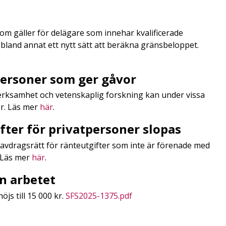
som gäller för delägare som innehar kvalificerade
bland annat ett nytt sätt att beräkna gränsbeloppet.
personer som ger gåvor
pverksamhet och vetenskaplig forskning kan under vissa
or. Läs mer
här
.
fter för privatpersoner slopas
 avdragsrätt för ränteutgifter som inte är förenade med
. Läs mer
här
.
ån arbetet
öjs till 15 000 kr.
SFS2025-1375.pdf