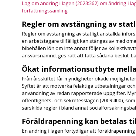
Lag om ändring i lagen (2023:362) om ändring i la
författningssamling
Regler om avstängning av statli
Regler om avstängning av statligt anställda införs
en arbetstagare tillfälligt kan stängas av med o
bibehållen lön om inte annat följer av kollektivav
ansvarsnämnd, ges rätt att fatta sådana beslut. 
Ökat informationsutbyte mell
Från årsskiftet får myndigheter ökade möjligheter
Syftet är att motverka felaktiga utbetalningar o
användning av redan rapporterade uppgifter. Myn
offentlighets- och sekretesslagen (2009:400), so
särskilda regler i bland annat socialförsäkringsb
Föräldrapenning kan betalas til
En ändring i lagen förtydligar att föräldrapenning k