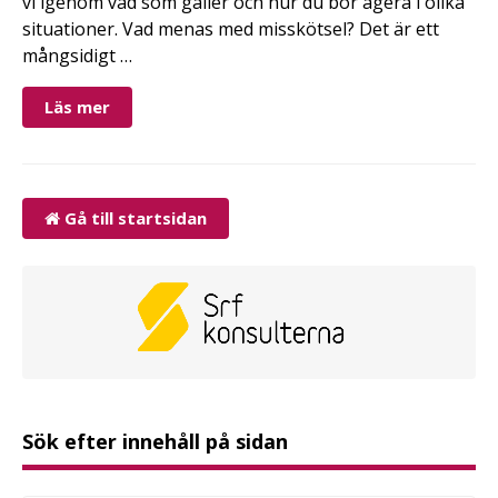
vi igenom vad som gäller och hur du bör agera i olika
situationer. Vad menas med misskötsel? Det är ett
mångsidigt …
Läs mer
Gå till startsidan
Sök efter innehåll på sidan