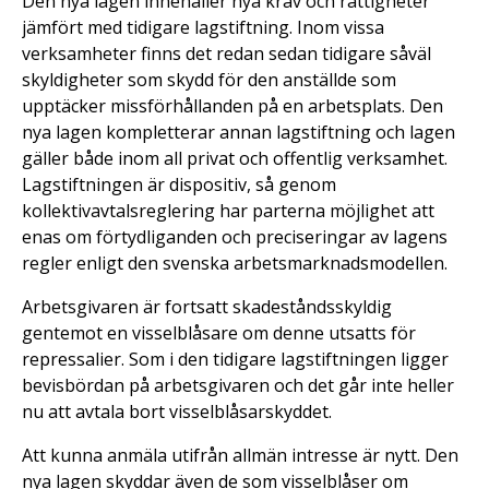
Den nya lagen innehåller nya krav och rättigheter
jämfört med tidigare lagstiftning. Inom vissa
verksamheter finns det redan sedan tidigare såväl
skyldigheter som skydd för den anställde som
upptäcker missförhållanden på en arbetsplats. Den
nya lagen kompletterar annan lagstiftning och lagen
gäller både inom all privat och offentlig verksamhet.
Lagstiftningen är dispositiv, så genom
kollektivavtalsreglering har parterna möjlighet att
enas om förtydliganden och preciseringar av lagens
regler enligt den svenska arbetsmarknadsmodellen.
Arbetsgivaren är fortsatt skadeståndsskyldig
gentemot en visselblåsare om denne utsatts för
repressalier. Som i den tidigare lagstiftningen ligger
bevisbördan på arbetsgivaren och det går inte heller
nu att avtala bort visselblåsarskyddet.
Att kunna anmäla utifrån allmän intresse är nytt. Den
nya lagen skyddar även de som visselblåser om