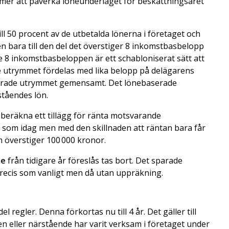
mer att påverka löneunderlaget för beskattningsåret
l 50 procent av de utbetalda lönerna i företaget och
n bara till den del det överstiger 8 inkomstbasbelopp
e 8 inkomstbasbeloppen är ett schabloniserat sätt att
 utrymmet fördelas med lika belopp på delägarens
aserade utrymmet gemensamt. Det lönebaserade
ståendes lön.
eräkna ett tillägg för
ränta motsvarande
s som idag men med den skillnaden att räntan bara får
 överstiger 100 000 kronor.
me
från tidigare år föreslås tas bort. Det sparade
recis som vanligt men då utan uppräkning.
el regler. Denna förkortas nu till 4 år. Det gäller till
en eller närstående har varit verksam i företaget under