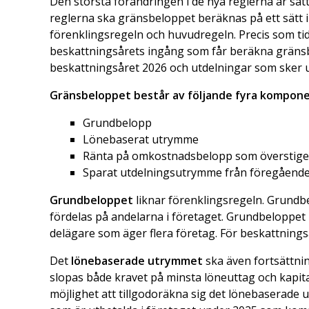
Den största förändringen i de nya reglerna är sät
reglerna ska gränsbeloppet beräknas på ett sätt i s
förenklingsregeln och huvudregeln. Precis som ti
beskattningsårets ingång som får beräkna gränsb
beskattningsåret 2026 och utdelningar som sker 
Gränsbeloppet består av följande fyra kompon
Grundbelopp
Lönebaserat utrymme
Ränta på omkostnadsbelopp som överstige
Sparat utdelningsutrymme från föregåend
Grundbeloppet
liknar förenklingsregeln. Grundb
fördelas på andelarna i företaget. Grundbeloppet 
delägare som äger flera företag. För beskattning
Det
lönebaserade utrymmet
ska även fortsättni
slopas både kravet på minsta löneuttag och kapita
möjlighet att tillgodoräkna sig det lönebaserade 