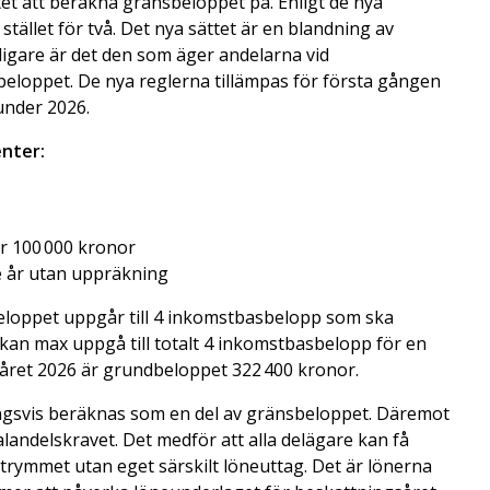
tet att beräkna gränsbeloppet på. Enligt de nya
tället för två. Det nya sättet är en blandning av
digare är det den som äger andelarna vid
eloppet. De nya reglerna tillämpas för första gången
under 2026.
enter:
r 100 000 kronor
e år utan uppräkning
eloppet uppgår till 4 inkomstbasbelopp som ska
kan max uppgå till totalt 4 inkomstbasbelopp för en
såret 2026 är grundbeloppet 322 400 kronor.
ngsvis beräknas som en del av gränsbeloppet. Däremot
landelskravet. Det medför att alla delägare kan få
utrymmet utan eget särskilt löneuttag. Det är lönerna