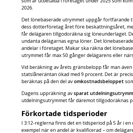
som är utbetalda i företaget under 2025 som kom
2026.
Det lönebaserade utrymmet uppgår fortfarande til
dess dotterföretag året före beskattningsåret, me
får delägaren tillgodoräkna sig löneunderlaget. D
undanta delägarnas egna löner. Det lönebaserade
andelar i företaget. Makar ska räkna det löneb
utrymmet får max 50 gånger delägarens eller när
Vid beräkning av årets gränsbelopp får man även b
statslåneräntan ökad med 9 procent. Det är preci
beräknas på den del av
omkostnadsbeloppet
som
Dagens uppräkning av
sparat utdelningsutrym
utdelningsutrymmet får däremot tillgodoräknas p
Förkortade tidsperioder
I 3:12-reglerna finns det en tidsperiod på 5 år i en d
exempel när en andel är kvalificerad – om delägar