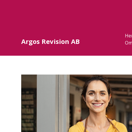
He
Argos Revision AB
Om