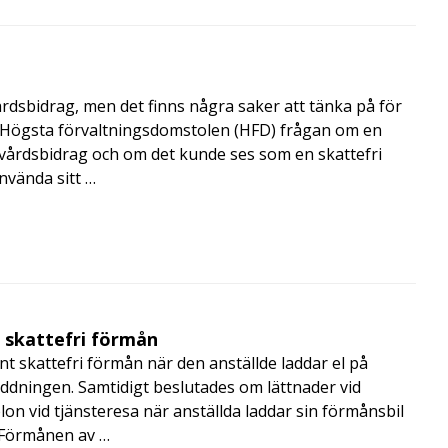
årdsbidrag, men det finns några saker att tänka på för
de Högsta förvaltningsdomstolen (HFD) frågan om en
skvårdsbidrag och om det kunde ses som en skattefri
nvända sitt …
t skattefri förmån
t skattefri förmån när den anställde laddar el på
addningen. Samtidigt beslutades om lättnader vid
lon vid tjänsteresa när anställda laddar sin förmånsbil
i Förmånen av …